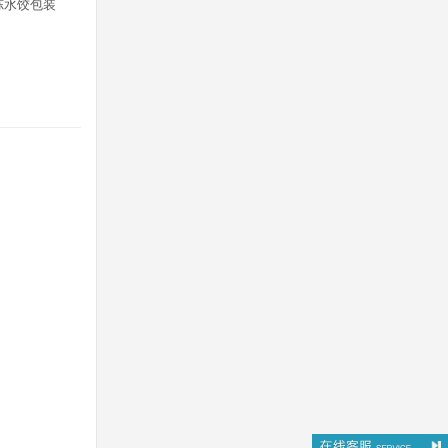
冻水饺包装