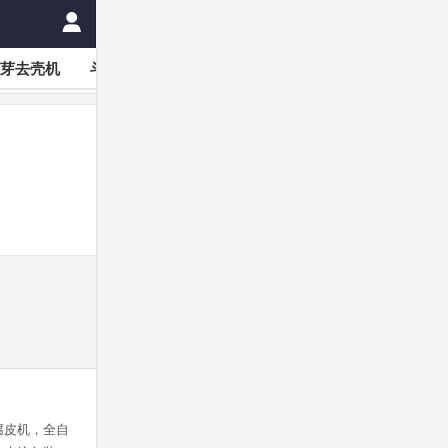
芽去壳机
斗式豆芽机
豆芽机专用育芽筐育芽桶
催芽机
腐皮机，全自