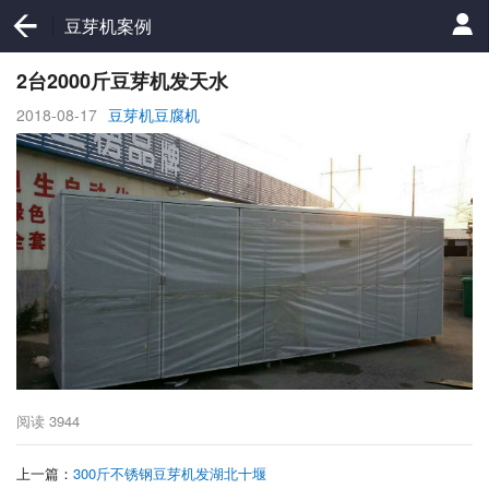
豆芽机案例
2台2000斤豆芽机发天水
2018-08-17
豆芽机豆腐机
阅读
3944
上一篇：
300斤不锈钢豆芽机发湖北十堰