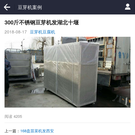
豆芽机案例
300斤不锈钢豆芽机发湖北十堰
2018-08-17
豆芽机豆腐机
阅读
4205
上一篇：
168盘苗菜机发西安