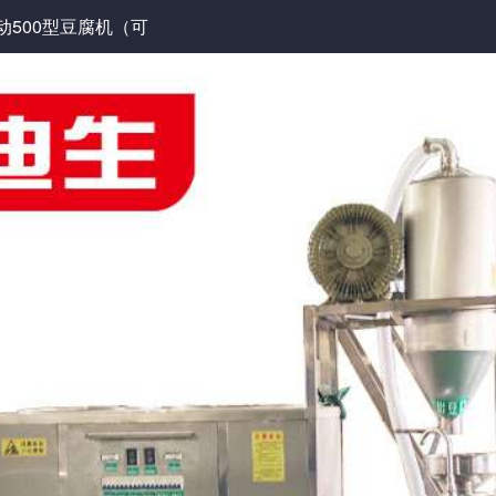
动500型豆腐机（可
空上豆）