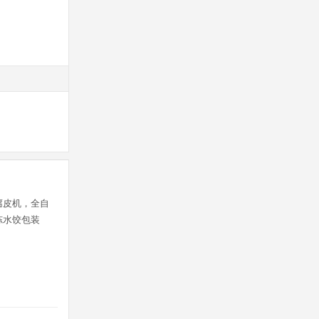
腐皮机，全自
冻水饺包装