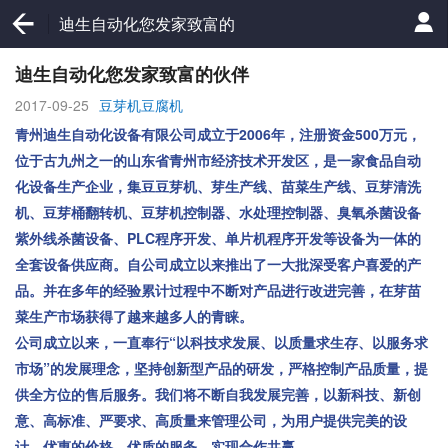
迪生自动化您发家致富的
伙伴
迪生自动化您发家致富的伙伴
2017-09-25
豆芽机豆腐机
2006
500
青州迪生自动化设备有限公司成立于
年，注册资金
万元，
位于古九州之一的山东省青州市经济技术开发区，是一家食品自动
化设备生产企业，集豆豆芽机、芽生产线、苗菜生产线、豆芽清洗
机、豆芽桶翻转机、豆芽机控制器、水处理控制器、臭氧杀菌设备
PLC
紫外线杀菌设备、
程序开发、单片机程序开发等设备为一体的
全套设备供应商。自公司成立以来推出了一大批深受客户喜爱的产
品。并在多年的经验累计过程中不断对产品进行改进完善，在芽苗
菜生产市场获得了越来越多人的青睐。
“
公司成立以来，一直奉行
以科技求发展、以质量求生存、以服务求
”
市场
的发展理念，坚持创新型产品的研发，严格控制产品质量，提
供全方位的售后服务。我们将不断自我发展完善，以新科技、新创
意、高标准、严要求、高质量来管理公司，为用户提供完美的设
计，优惠的价格，优质的服务，实现合作共赢。