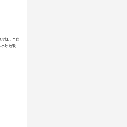
腐皮机，全自
冻水饺包装